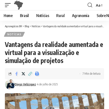
Aa
Font
Resizer
Home
Brasil
Notícias
Rural
Agronomia
Sobre N
Agronegócios BR
>
Blog
>
Notícias
>
Vantagens da realidade aumentada e virtual para a visualização e simulação de projetos
NOTÍCIAS
Vantagens da realidade aumentada e
virtual para a visualização e
simulação de projetos
7 Min de leitura
Diego Velázquez
4 de julho de 2025