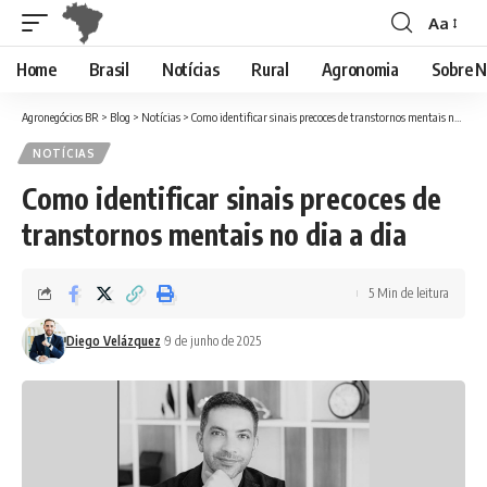
Aa
Font
Resizer
Home
Brasil
Notícias
Rural
Agronomia
Sobre N
Agronegócios BR
>
Blog
>
Notícias
>
Como identificar sinais precoces de transtornos mentais no dia a dia
NOTÍCIAS
Como identificar sinais precoces de
transtornos mentais no dia a dia
5 Min de leitura
Diego Velázquez
9 de junho de 2025