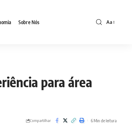
nomia
Sobre Nós
Aa
Font
Resizer
riência para área
6 Min de leitura
Compartilhar