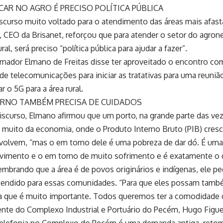
CAR NO AGRO É PRECISO POLÍTICA PÚBLICA
scurso muito voltado para o atendimento das áreas mais afast
, CEO da Brisanet, reforçou que para atender o setor do agro
ural, será preciso “política pública para ajudar a fazer”.
rnador Elmano de Freitas disse ter aproveitado o encontro co
e telecomunicações para iniciar as tratativas para uma reuniã
r o 5G para a área rural.
RNO TAMBÉM PRECISA DE CUIDADOS
iscurso, Elmano afirmou que um porto, na grande parte das ve
 muito da economia, onde o Produto Interno Bruto (PIB) cres
volvem, “mas o em torno dele é uma pobreza de dar dó. É uma 
vimento e o em torno de muito sofrimento e é exatamente o
Lembrando que a área é de povos originários e indígenas, ele pe
tendido para essas comunidades. “Para que eles possam també
a que é muito importante. Todos queremos ter a comodidade 
ente do Complexo Industrial e Portuário do Pecém, Hugo Figue
 telefonia no Complexo do Pecém é uma demanda antiga, ret