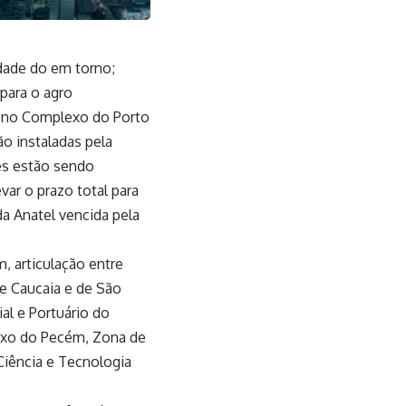
dade do em torno;
para o agro
a no Complexo do Porto
ão instaladas pela
rês estão sendo
var o prazo total para
a Anatel vencida pela
m, articulação entre
de Caucaia e de São
l e Portuário do
exo do Pecém, Zona de
Ciência e Tecnologia