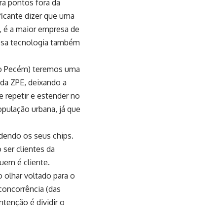
ra pontos fora da
ficante dizer que uma
s, é a maior empresa de
essa tecnologia também
(no Pecém) teremos uma
 da ZPE, deixando a
 repetir e estender no
pulação urbana, já que
dendo os seus chips.
 ser clientes da
uem é cliente.
 olhar voltado para o
concorrência (das
ntenção é dividir o