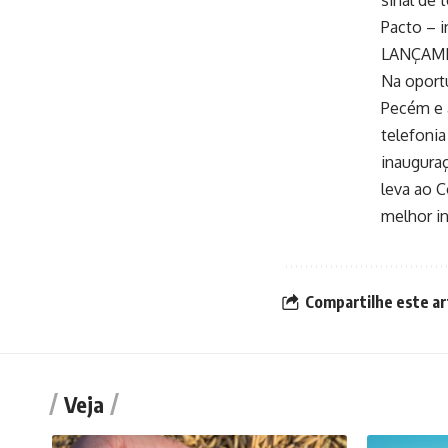
Pacto – 
LANÇAME
Na oport
Pecém e a
telefonia
inauguraç
leva ao C
melhor in
Compartilhe este ar
Veja