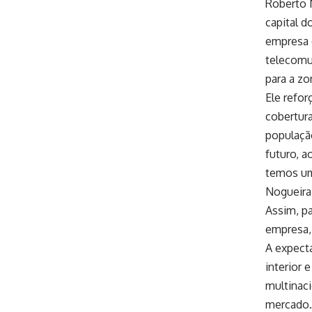
Roberto N
capital d
empresa d
telecomu
para a zo
Ele refor
cobertura
populaçã
futuro, 
temos um
Nogueira
Assim, pa
empresa, 
A expecta
interior 
multinaci
mercado.