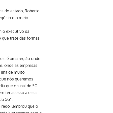
as do estado, Roberto
negócio e o meio
m o executivo da
o que trate das formas
zes, é uma região onde
ce, onde as empresas
ilha de muito
 que nós queremos
diu que o sinal de 5G
m ter acesso a essa
do 5G”.
iredo, lembrou que o
omada juntamente com o