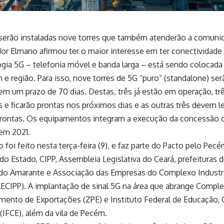
 serão instaladas nove torres que também atenderão a comuni
r Elmano afirmou ter o maior interesse em ter conectividade 
ogia 5G – telefonia móvel e banda larga – está sendo colocad
e região. Para isso, nove torres de 5G “puro” (standalone) ser
em um prazo de 70 dias. Destas, três já estão em operação, t
e ficarão prontas nos próximos dias e as outras três devem le
prontas. Os equipamentos integram a execução da concessão d
 em 2021.
 foi feito nesta terça-feira (9), e faz parte do Pacto pelo Pecé
o Estado, CIPP, Assembleia Legislativa do Ceará, prefeituras 
do Amarante e Associação das Empresas do Complexo Industria
ECIPP). A implantação de sinal 5G na área que abrange Compl
mento de Exportações (ZPE) e Instituto Federal de Educação, 
(IFCE), além da vila de Pecém.