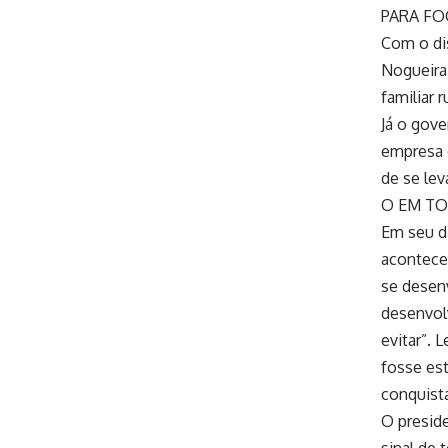
PARA FO
Com o di
Nogueira
familiar r
Já o gove
empresa d
de se leva
O EM TO
Em seu d
acontece
se desen
desenvol
evitar”. 
fosse es
conquist
O presid
sinal de