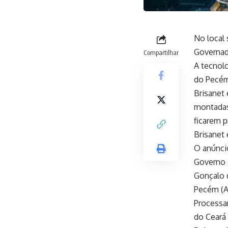
No local
Governado
Compartilhar
A tecnol
do Pecém 
Brisanet 
montadas 
ficarem 
Brisanet
O anúncio
Governo d
Gonçalo 
Pecém (A
Processa
do Ceará 