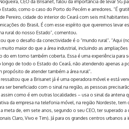
ogueira, CEO da Brisanet, falou da importância de levar 5G pa
o Estado, como o caso do Porto do Pecém e arredores. “É grati
e Pereiro, cidade do interior do Ceará com seis mil habitante
nicações do Brasil. É com esse espírito que queremos levar 
na rural do nosso Estado”, comentou.
çou que o desafio da conectividade é o “mundo rural”. “Aqui 
 muito maior do que a área industrial, incluindo as ampliações
o do em torno também coberta. Essa é uma experiência para se
ao longo de todo o Estado do Ceará, não atendendo apenas a po
 propósito de atender também a área rural”.
 ressaltou que a Brisanet já é uma operadora móvel e está ven
ra ser beneficiado com o sinal na região, as pessoas precisarão
assim como é em outras localidades – usa o sinal da antena q
tiva da empresa na telefonia móvel, na região Nordeste, tem o
e a meta de, em sete anos, segundo o seu CEO, ter superado a 
onais Claro, Vivo e Tim). Já para os grandes centros urbanos a i