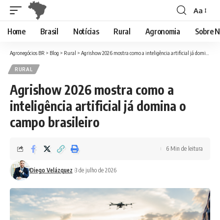
Aa
Font
Resizer
Home
Brasil
Notícias
Rural
Agronomia
Sobre N
Agronegócios BR
>
Blog
>
Rural
>
Agrishow 2026 mostra como a inteligência artificial já domina o campo brasileiro
RURAL
Agrishow 2026 mostra como a
inteligência artificial já domina o
campo brasileiro
6 Min de leitura
Diego Velázquez
3 de julho de 2026