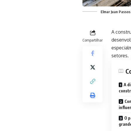
Elmar Juan Passos
A constru
desenvol
Compartilhar
especial
setores.
C
A d
constr
Com
influe
O p
grande