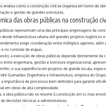
go analisa como a construção civil se organiza em torno de ob
atação e gestão de grandes estruturas.
mica das obras públicas na construção civi
públicas representam uma das principais engrenagens da constr
desde infraestrutura urbana até grandes projetos logísticos e 
endimento exige coordenação entre múltiplos agentes, além d
 e no controle de etapas.
esito, a execução de obras públicas depende diretamente da 
ão entre engenharia, gestão e estrutura organizacional, aprese
omfim, e sua experiência em projetos de grande escala, espec
André Guimarães Engenharia e Infraestrutura, empresa do Grup
 a importância de processos bem definidos para garantir eficiê
nal em obras de alta complexidade.
a, a obra pública não se resume à construção em si, mas envo
 de decisões técnicas e administrativas.