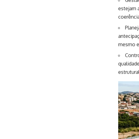
estejam 
coerênci
Planej
antecipa
mesmo em
Contro
qualidad
estrutural