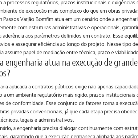
 a processos regulatórios, prazos institucionais e exigências
ambiente de execução mais complexo do que em obras privada
an Passos Varjão Bomfim atua em um cenário onde a engenharia
emente com estruturas administrativas e operacionais, garant
 aderência aos parâmetros definidos em contrato. Esse equilíb
svios e assegurar eficiência ao longo do projeto. Nesse tipo d
a assume papel de mediação entre técnica, prazo e viabilidade
a engenharia atua na execução de grande
os?
aria aplicada a contratos públicos exige não apenas capacida
 a um ambiente regulatório mais rígido, prazos institucionais 
es de conformidade. Esse conjunto de fatores torna a execuç
bras privadas convencionais, já que cada etapa precisa obede
 técnicos, legais e administrativos.
ário, a engenharia precisa dialogar continuamente com estrut
nais, garantindo que a execução permaneça alinhada aos parâ