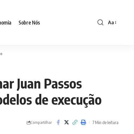
nomia
Sobre Nós
Aa
Font
Resizer
ão
lmar Juan Passos
modelos de execução
7 Min de leitura
Compartilhar