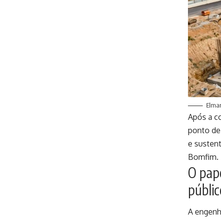
Elmar
Após a c
ponto de 
e sustent
Bomfim.
O pap
públic
A engenh