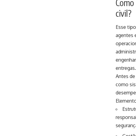
Como a
civil?
Esse tipo
agentes e
operacio
administr
engenhar
entregas.
Antes de
como sis
desempen
Elemento
Estrut
responsab
segurança
Gestão