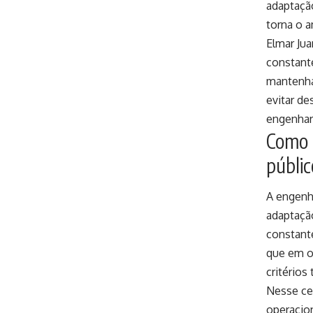
adaptação
torna o 
Elmar Ju
constant
mantenha
evitar de
engenhari
Como 
públic
A engenh
adaptação
constant
que em o
critérios
Nesse cen
operacio