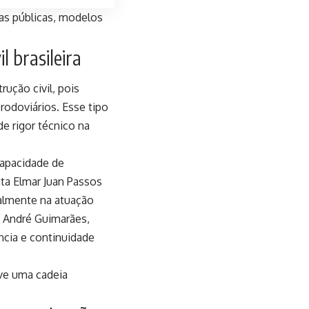
ras públicas, modelos
l brasileira
ução civil, pois
rodoviários. Esse tipo
e rigor técnico na
capacidade de
nta Elmar Juan Passos
ialmente na atuação
o André Guimarães,
ncia e continuidade
lve uma cadeia