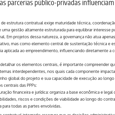
s parcerias público-privadas influenciam
 de estrutura contratual exige maturidade técnica, coordenaçã
 uma gestão altamente estruturada para equilibrar interesse pú
nal. Em projetos dessa natureza, a governança não atua apena
ativo, mas como elemento central de sustentação técnica e es
ia aplicada ao empreendimento, influenciando diretamente a c
 detalhar os elementos centrais, é importante compreender q
temas interdependentes, nos quais cada componente impacta
ho global do projeto e sua capacidade de execução ao longo
s centrais das PPPs:
uração financeira e jurídica: organiza a base econômica e legal 
ilidades, riscos e condições de viabilidade ao longo do contra
 para todas as partes envolvidas.
 contratual integrada: assegura que as decisões administrativ