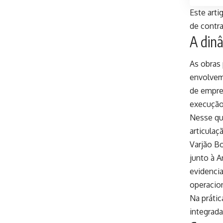
Este arti
de contr
A dinâ
As obras 
envolvem 
de empre
execução
Nesse qu
articulaç
Varjão B
junto à 
evidencia
operacio
Na prátic
integrada