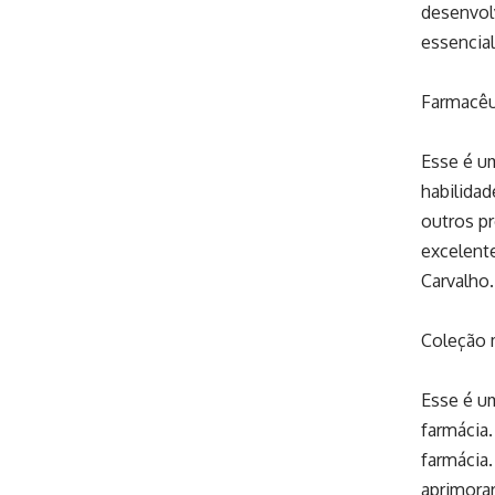
desenvolv
essencial
Farmacêut
Esse é um
habilida
outros pr
excelente
Carvalho.
Coleção m
Esse é um
farmácia.
farmácia
aprimora