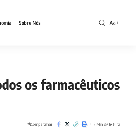
nomia
Sobre Nós
Aa
Font
Resizer
odos os farmacêuticos
2 Min de leitura
Compartilhar