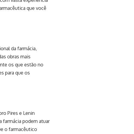
 com vasta experiência
 farmacêutica que você
onal da farmácia,
das obras mais
ente os que estão no
es para que os
ro Pires e Lenin
da farmácia podem atuar
ue o farmacêutico