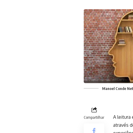
Manoel Conde Ne
A leitura
Compartilhar
através d