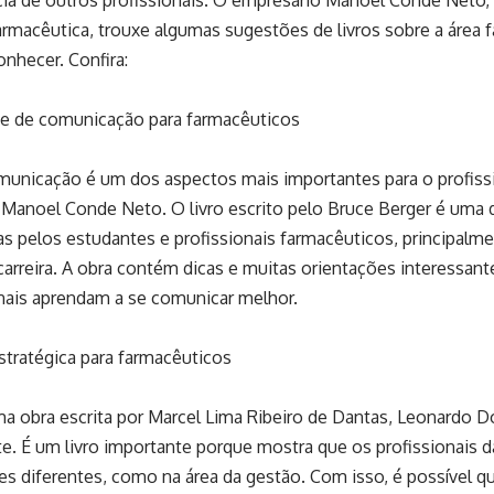
cia de outros profissionais. O empresário Manoel Conde Neto,
armacêutica, trouxe algumas sugestões de livros sobre a área
onhecer. Confira:
de de comunicação para farmacêuticos
municação é um dos aspectos mais importantes para o profissi
Manoel Conde Neto. O livro escrito pelo Bruce Berger é uma 
s pelos estudantes e profissionais farmacêuticos, principalm
 carreira. A obra contém dicas e muitas orientações interessant
onais aprendam a se comunicar melhor.
stratégica para farmacêuticos
a obra escrita por Marcel Lima Ribeiro de Dantas, Leonardo Do
e. É um livro importante porque mostra que os profissionais 
s diferentes, como na área da gestão. Com isso, é possível q