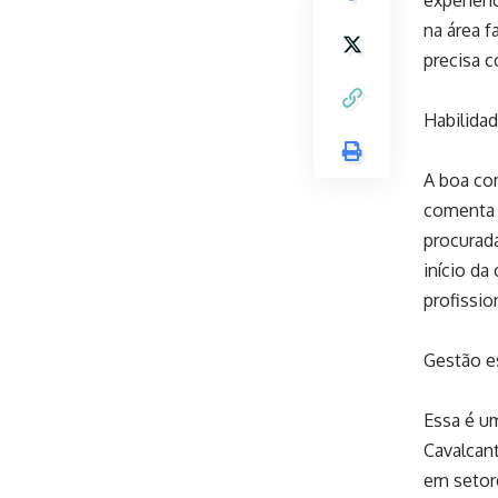
experiên
na área f
precisa c
Habilida
A boa co
comenta 
procurada
início da
profissi
Gestão e
Essa é um
Cavalcant
em setore