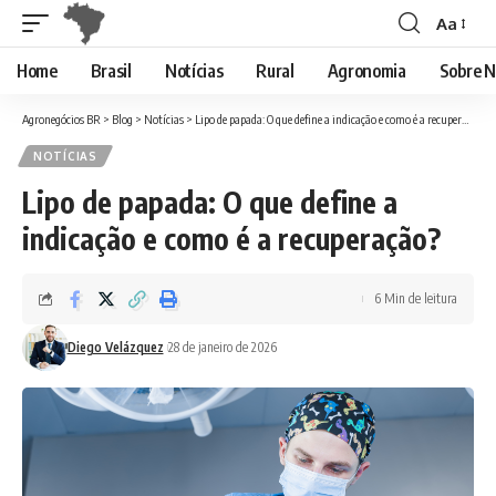
Aa
Font
Resizer
Home
Brasil
Notícias
Rural
Agronomia
Sobre N
Agronegócios BR
>
Blog
>
Notícias
>
Lipo de papada: O que define a indicação e como é a recuperação?
NOTÍCIAS
Lipo de papada: O que define a
indicação e como é a recuperação?
6 Min de leitura
Diego Velázquez
28 de janeiro de 2026