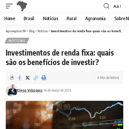
Aa
Font
Resizer
Home
Brasil
Notícias
Rural
Agronomia
Sobre N
Agronegócios BR
>
Blog
>
Notícias
>
Investimentos de renda fixa: quais são os benefícios de investir?
NOTÍCIAS
Investimentos de renda fixa: quais
são os benefícios de investir?
4 Min de leitura
Diego Velázquez
14 de março de 2023