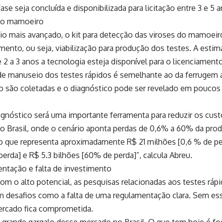
fase seja concluída e disponibilizada para licitação entre 3 e 5 
do mamoeiro
o mais avançado, o kit para detecção das viroses do mamoeiro
ento, ou seja, viabilização para produção dos testes. A estim
 2 a 3 anos a tecnologia esteja disponível para o licenciament
de manuseio dos testes rápidos é semelhante ao da ferrugem as
 são coletadas e o diagnóstico pode ser revelado em poucos
agnóstico será uma importante ferramenta para reduzir os cus
 Brasil, onde o cenário aponta perdas de 0,6% a 60% da pro
o que representa aproximadamente R$ 21 milhões [0,6 % de per
erda] e R$ 5.3 bilhões [60% de perda]”, calcula Abreu.
ntação e falta de investimento
m o alto potencial, as pesquisas relacionadas aos testes rápi
 desafios como a falta de uma regulamentação clara. Sem essa
rcado fica comprometida.
o grande gargalo desse mercado no Brasil. O que tem hoje é f