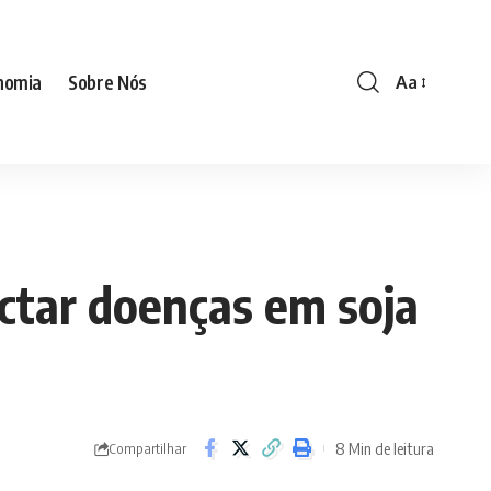
nomia
Sobre Nós
Aa
Font
Resizer
ctar doenças em soja
8 Min de leitura
Compartilhar