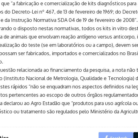
 que “a fabricação e comercialização de kits diagnósticos par
s do Decreto-Lei nº 467, de 13 de fevereiro de 1969; do Decreto
 e da Instrução Normativa SDA 04 de 19 de fevereiro de 2008”.
ando o disposto nestas normativas, todos os kits in vitro des
a de animais que envolvam reação antígeno versus anticorpo
realização do teste (se em laboratórios ou a campo), devem s
possam ser fabricados, importados e comercializados no Brasil
o.
uestão relacionada ao financiamento da pesquisa, a nota não 
 (Instituto Nacional de Metrologia, Qualidade e Tecnologia) 
stes rápidos “não se enquadram nos aspectos definidos na leg
etos pertencentes ao escopo de outros órgãos regulamentador
sa declarou ao Agro Estadão que “produtos para uso agrícola ou
stico ou tratamento são regulados pelo Ministério da Agricult