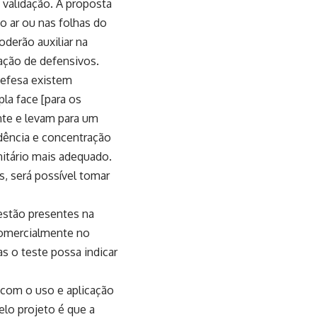
validação. A proposta
o ar ou nas folhas do
oderão auxiliar na
ação de defensivos.
defesa existem
la face [para os
nte e levam para um
idência e concentração
nitário mais adequado.
, será possível tomar
estão presentes na
 comercialmente no
as o teste possa indicar
 com o uso e aplicação
elo projeto é que a