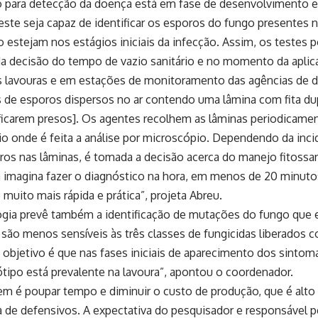
o para detecção da doença está em fase de desenvolvimento e 
este seja capaz de identificar os esporos do fungo presentes n
o estejam nos estágios iniciais da infecção. Assim, os testes p
a decisão do tempo de vazio sanitário e no momento da aplic
s lavouras e em estações de monitoramento das agências de 
 de esporos dispersos no ar contendo uma lâmina com fita dup
ficarem presos]. Os agentes recolhem as lâminas periodicame
io onde é feita a análise por microscópio. Dependendo da inc
ros nas lâminas, é tomada a decisão acerca do manejo fitossa
 imagina fazer o diagnóstico na hora, em menos de 20 minutos
 muito mais rápida e prática”, projeta Abreu.
ogia prevê também a identificação de mutações do fungo que 
 são menos sensíveis às três classes de fungicidas liberados
O objetivo é que nas fases iniciais de aparecimento dos sintom
tipo está prevalente na lavoura”, apontou o coordenador.
em é poupar tempo e diminuir o custo de produção, que é alto
 de defensivos. A expectativa do pesquisador e responsável p