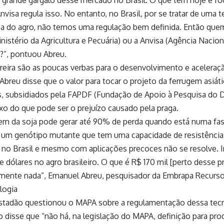
nvisa regula isso. No entanto, no Brasil, por se tratar de uma
rea do agro, não temos uma regulação bem definida. Então quem
istério da Agricultura e Pecuária) ou a Anvisa (Agência Naciona
)?”, pontuou Abreu.
reira são as poucas verbas para o desenvolvimento e aceleraç
breu disse que o valor para tocar o projeto da ferrugem asiáti
, subsidiados pela FAPDF (Fundação de Apoio à Pesquisa do Dis
o do que pode ser o prejuízo causado pela praga.
gem da soja pode gerar até 90% de perda quando está numa fas
a um genótipo mutante que tem uma capacidade de resistência
s no Brasil e mesmo com aplicações precoces não se resolve. 
e dólares no agro brasileiro. O que é R$ 170 mil [perto desse pr
mente nada”, Emanuel Abreu, pesquisador da Embrapa Recurso
logia
stadão questionou o MAPA sobre a regulamentação dessa tecn
o disse que “não há, na legislação do MAPA, definição para pro