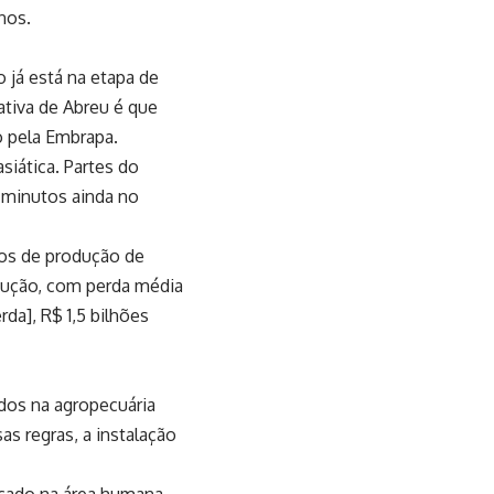
anos.
 já está na etapa de
ativa de Abreu é que
o pela Embrapa.
iática. Partes do
 minutos ainda no
tos de produção de
dução, com perda média
da], R$ 1,5 bilhões
dos na agropecuária
s regras, a instalação
ocado na área humana,