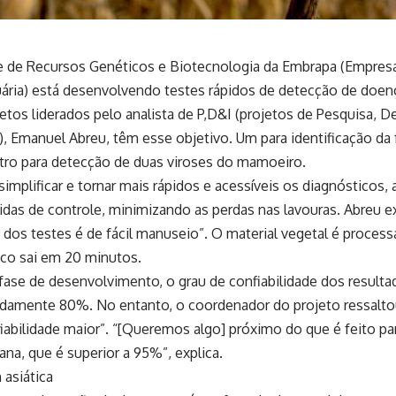
e de Recursos Genéticos e Biotecnologia da Embrapa (Empresa 
ária) está desenvolvendo testes rápidos de detecção de doenç
etos liderados pelo analista de P,D&I (projetos de Pesquisa, 
, Emanuel Abreu, têm esse objetivo. Um para identificação da 
utro para detecção de duas viroses do mamoeiro.
 simplificar e tornar mais rápidos e acessíveis os diagnóstico
das de controle, minimizando as perdas nas lavouras. Abreu e
 dos testes é de fácil manuseio”. O material vegetal é proce
ico sai em 20 minutos.
fase de desenvolvimento, o grau de confiabilidade dos resulta
damente 80%. No entanto, o coordenador do projeto ressaltou
iabilidade maior”. “[Queremos algo] próximo do que é feito pa
na, que é superior a 95%”, explica.
 asiática