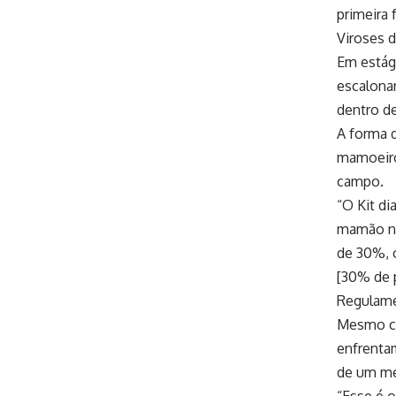
primeira 
Viroses 
Em estági
escalonam
dentro de
A forma 
mamoeiro
campo.
“O Kit di
mamão no
de 30%, 
[30% de p
Regulame
Mesmo co
enfrentam
de um me
“Esse é 