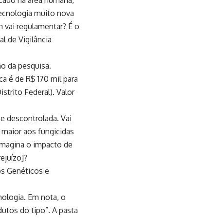
 tecnologia muito nova
 vai regulamentar? É o
l de Vigilância
ão da pesquisa.
ca é de R$ 170 mil para
trito Federal). Valor
e descontrolada. Vai
 maior aos fungicidas
Imagina o impacto de
ejuízo]?
s Genéticos e
ologia. Em nota, o
dutos do tipo”. A pasta