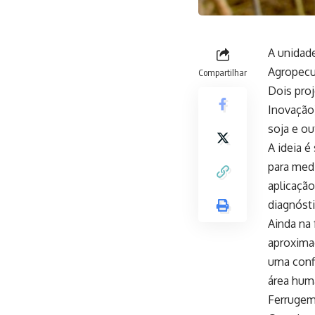
A unidad
Agropecu
Compartilhar
Dois proj
Inovação)
soja e o
A ideia é
para medi
aplicação
diagnóst
Ainda na 
aproxima
uma conf
área huma
Ferrugem