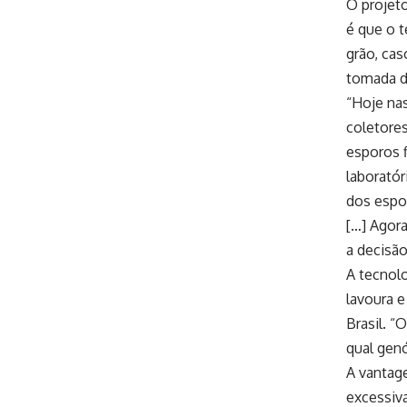
O projet
é que o t
grão, cas
tomada d
“Hoje na
coletores
esporos 
laboratór
dos espo
[…] Agora
a decisão
A tecnol
lavoura e
Brasil. “
qual genó
A vantag
excessiva