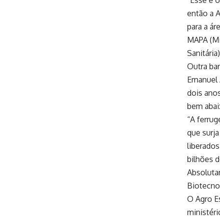
então a A
para a á
MAPA (Min
Sanitária
Outra bar
Emanuel A
dois anos
bem abaix
“A ferru
que surj
liberado
bilhões d
Absoluta
Biotecno
O Agro E
ministéri