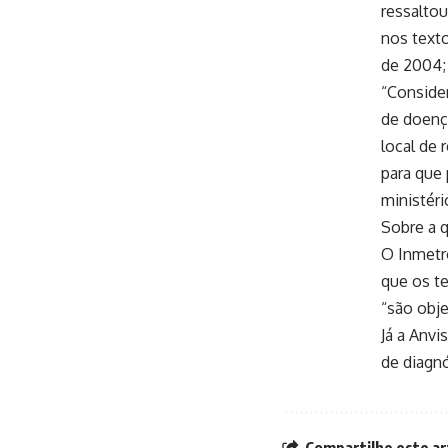
ressaltou
nos texto
de 2004;
“Consider
de doenç
local de 
para que 
ministéri
Sobre a q
O Inmetro
que os te
“são obj
Já a Anvi
de diagnó