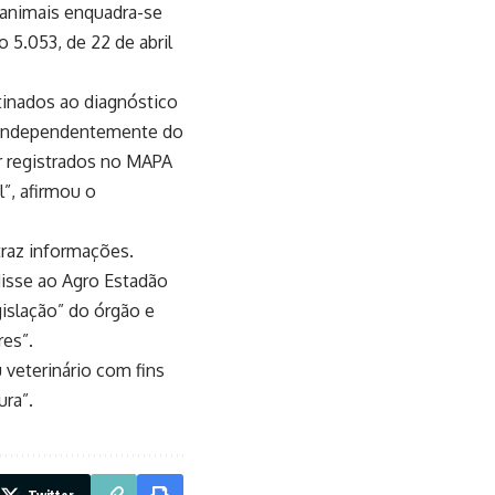
a animais enquadra-se
 5.053, de 22 de abril
tinados ao diagnóstico
, independentemente do
er registrados no MAPA
”, afirmou o
traz informações.
disse ao Agro Estadão
islação” do órgão e
es”.
 veterinário com fins
ura”.