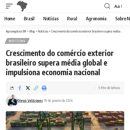
Aa
Font
Resizer
Home
Brasil
Notícias
Rural
Agronomia
Sobre N
Agronegócios BR
>
Blog
>
Notícias
>
Crescimento do comércio exterior brasileiro supera média global e impulsiona economia nacional
NOTÍCIAS
Crescimento do comércio exterior
brasileiro supera média global e
impulsiona economia nacional
5 Min de leitura
Diego Velázquez
19 de janeiro de 2026