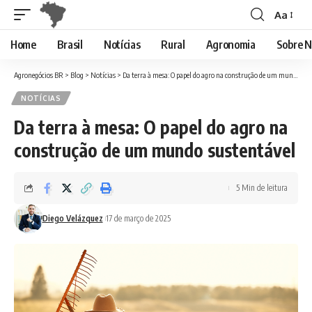
Aa
Font
Resizer
Home
Brasil
Notícias
Rural
Agronomia
Sobre N
Agronegócios BR
>
Blog
>
Notícias
>
Da terra à mesa: O papel do agro na construção de um mundo sustentável
NOTÍCIAS
Da terra à mesa: O papel do agro na
construção de um mundo sustentável
5 Min de leitura
Diego Velázquez
17 de março de 2025