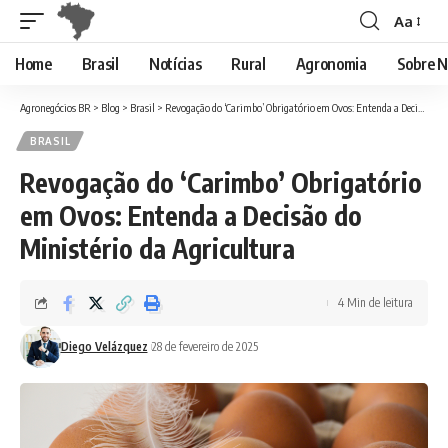
Aa
Font
Resizer
Home
Brasil
Notícias
Rural
Agronomia
Sobre N
Agronegócios BR
>
Blog
>
Brasil
>
Revogação do ‘Carimbo’ Obrigatório em Ovos: Entenda a Decisão do Ministério da Agricultura
BRASIL
Revogação do ‘Carimbo’ Obrigatório
em Ovos: Entenda a Decisão do
Ministério da Agricultura
4 Min de leitura
Diego Velázquez
28 de fevereiro de 2025