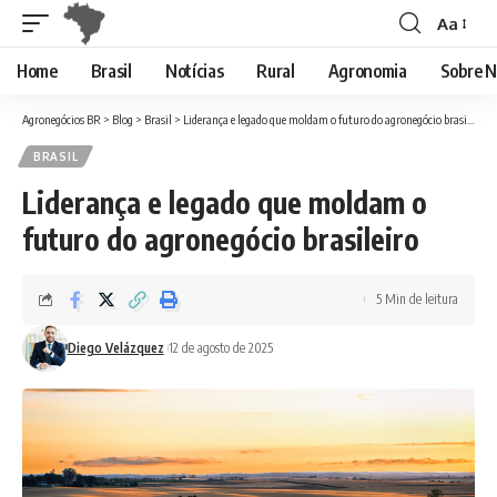
Aa
Font
Resizer
Home
Brasil
Notícias
Rural
Agronomia
Sobre N
Agronegócios BR
>
Blog
>
Brasil
>
Liderança e legado que moldam o futuro do agronegócio brasileiro
BRASIL
Liderança e legado que moldam o
futuro do agronegócio brasileiro
5 Min de leitura
Diego Velázquez
12 de agosto de 2025