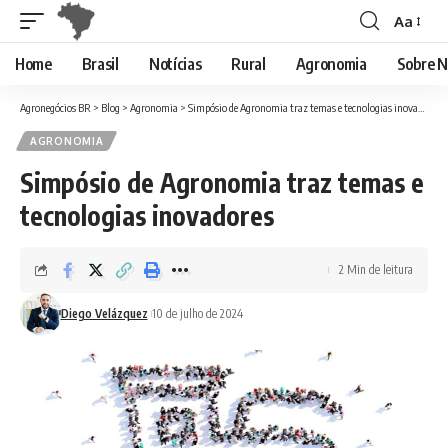
Aa
Font
Resizer
Home
Brasil
Notícias
Rural
Agronomia
Sobre N
Agronegócios BR
>
Blog
>
Agronomia
>
Simpósio de Agronomia traz temas e tecnologias inovadores
AGRONOMIA
Simpósio de Agronomia traz temas e
tecnologias inovadores
2 Min de leitura
Diego Velázquez
10 de julho de 2024