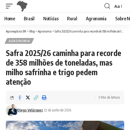
Aa
Font
Resizer
Home
Brasil
Notícias
Rural
Agronomia
Sobre N
Agronegócios BR
>
Blog
>
Agronomia
>
Safra 2025/26 caminha para recorde de 358 milhões de toneladas, mas milho safrinha e trigo pedem atenção
AGRONOMIA
Safra 2025/26 caminha para recorde
de 358 milhões de toneladas, mas
milho safrinha e trigo pedem
atenção
5 Min de leitura
Diego Velázquez
22 de junho de 2026